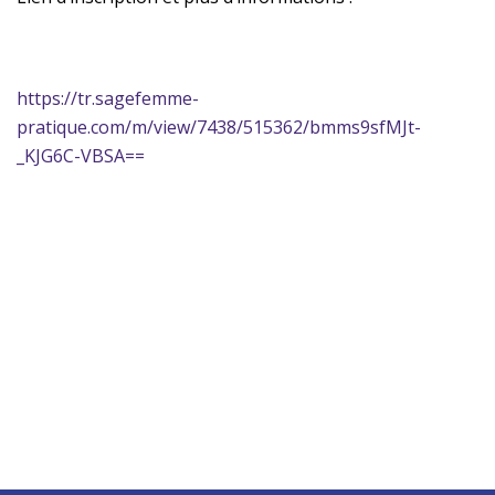
https://tr.sagefemme-
pratique.com/m/view/7438/515362/bmms9sfMJt-
_KJG6C-VBSA==