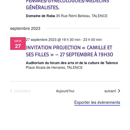
FEMMES/GYNÉCOLOGUES/MÉDECINS
GÉNÉRALISTES.
Domaine de Raba
35 Rue Rémi Belleau, TALENCE
septembre 2023
27 septembre 2023 @ 19 h 30 min
-
23 h 00 min
MER
27
INVITATION PROJECTION « CAMILLE ET
SES FILLES » – 27 SEPTEMBRE À 19H30
Auditorium du forum des arts et de la culture de Talence
Place Alcala de Henares, TALENCE
Événements
Événements
précédent
Aujourd’hui
suivant
Exporter les évènements