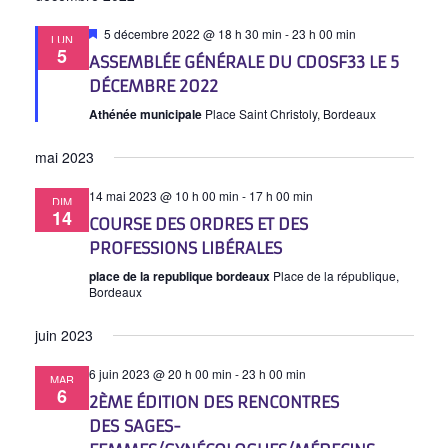
Mis
5 décembre 2022 @ 18 h 30 min
-
23 h 00 min
LUN
en
5
ASSEMBLÉE GÉNÉRALE DU CDOSF33 LE 5
avant
DÉCEMBRE 2022
Athénée municipale
Place Saint Christoly, Bordeaux
mai 2023
14 mai 2023 @ 10 h 00 min
-
17 h 00 min
DIM
14
COURSE DES ORDRES ET DES
PROFESSIONS LIBÉRALES
place de la republique bordeaux
Place de la république,
Bordeaux
juin 2023
6 juin 2023 @ 20 h 00 min
-
23 h 00 min
MAR
6
2ÈME ÉDITION DES RENCONTRES
DES SAGES-